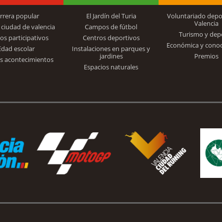
rrera popular
El Jardín del Turia
Voluntariado depo
Valencia
 ciudad de valencia
Campos de fútbol
Turismo y dep
Trinidad Alfonso
os participativos
Centros deportivos
Económica y cono
Edad escolar
Instalaciones en parques y
jardines
Premios
s acontecimientos
Espacios naturales