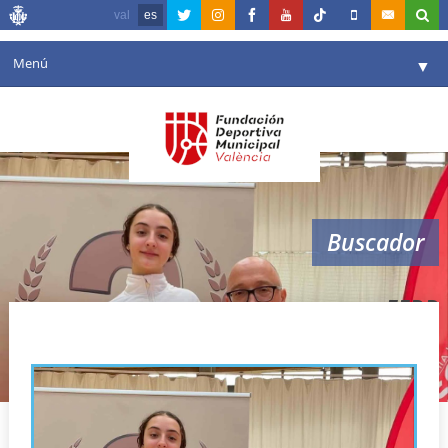
val
es
Menú
▼
Fundación
▼
Agenda
Instalaciones
▼
Buscador
Comunicación
▼
Valencia en deporte
▼
EEDD
Portal de Transparencia
Reservas
▼