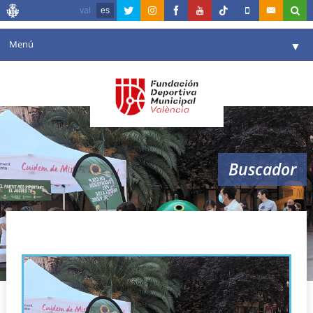
val
es
Menú
▼
Fundación
▼
Agenda
Instalaciones
▼
Buscador
Comunicación
▼
Valencia en deporte
▼
Ecovidrio
Portal de Transparencia
Reservas
▼