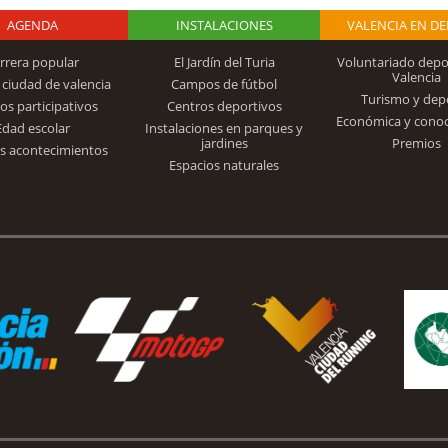
AGENDA
Logo Fundación
INSTALACIONES
VALENCIA EN D
rrera popular
El Jardín del Turia
Voluntariado depo
Valencia
 ciudad de valencia
Campos de fútbol
Turismo y dep
Trinidad Alfonso
os participativos
Centros deportivos
Económica y cono
Edad escolar
Instalaciones en parques y
jardines
Premios
s acontecimientos
Espacios naturales