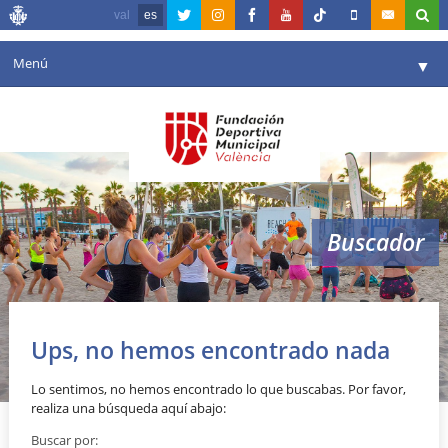
val
es
Menú
▼
Fundación
▼
Agenda
Instalaciones
▼
Buscador
Comunicación
▼
Valencia en deporte
▼
Duatlón
Portal de Transparencia
Ups, no hemos encontrado nada
Reservas
▼
Lo sentimos, no hemos encontrado lo que buscabas. Por favor,
realiza una búsqueda aquí abajo:
Buscar por: