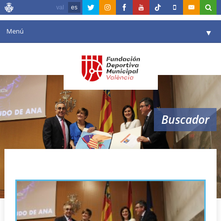
val
es
Menú
▼
Fundación
▼
Agenda
Instalaciones
▼
Buscador
Comunicación
▼
Valencia en deporte
▼
despedida
Portal de Transparencia
Reservas
▼