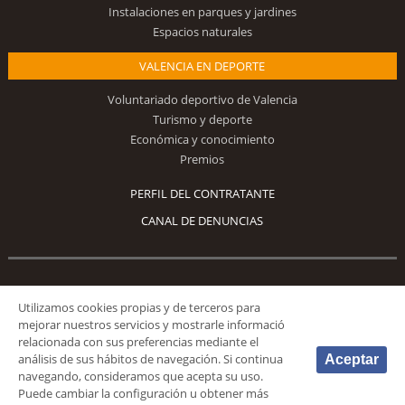
Instalaciones en parques y jardines
Espacios naturales
VALENCIA EN DEPORTE
Voluntariado deportivo de Valencia
Turismo y deporte
Económica y conocimiento
Premios
PERFIL DEL CONTRATANTE
CANAL DE DENUNCIAS
Síguenos
Utilizamos cookies propias y de terceros para
mejorar nuestros servicios y mostrarle informació
relacionada con sus preferencias mediante el
análisis de sus hábitos de navegación. Si continua
Aceptar
navegando, consideramos que acepta su uso.
Puede cambiar la configuración u obtener más
© 2026 Fundación Deportiva Municipal Valencia |
AVISO LEGAL
|
POLÍTICA DE