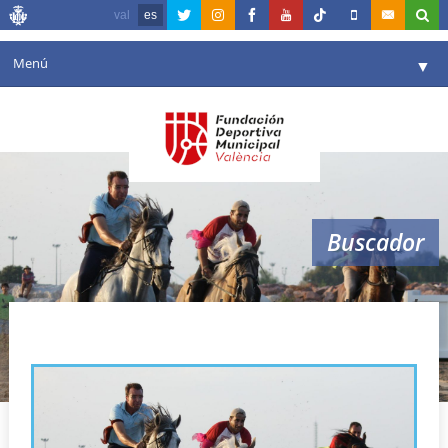
val
es
Menú
▼
Fundación
▼
Agenda
Instalaciones
▼
Buscador
Comunicación
▼
Valencia en deporte
▼
deportes tradicionales
Portal de Transparencia
Reservas
▼