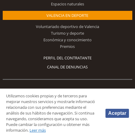
Espacios naturales
VALENCIA EN DEPORTE
Voluntariado deportivo de Valencia
Turismo y deporte
Económica y conocimiento
Premios
PERFIL DEL CONTRATANTE
CANAL DE DENUNCIAS
Síguenos
Utilizamos cookies propias y de terceros para
mejorar nuestros servicios y mostrarle informació
relacionada con sus preferencias mediante el
análisis de sus hábitos de navegación. Si continua
Aceptar
navegando, consideramos que acepta su uso.
Puede cambiar la configuración u obtener más
© 2026 Fundación Deportiva Municipal Valencia |
AVISO LEGAL
|
POLÍTICA DE
información.
Leer más
PRIVACIDAD
|
POLÍTICA DE COOKIES
|
MAPA WEB