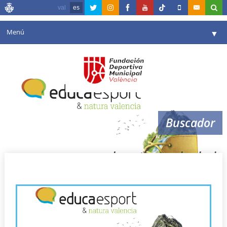
val
es
Menú
▼
Fundación
▼
Agenda
Instalaciones
▼
Buscador
Comunicación
▼
Valencia en deporte
▼
deportes en el colegio
Portal de Transparencia
Reservas
▼