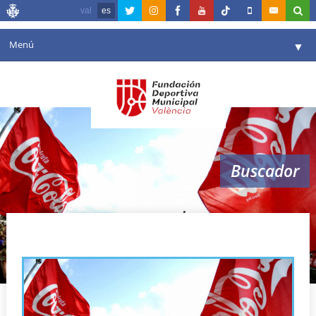
val
es
Menú
▼
Fundación
▼
Agenda
Instalaciones
▼
Buscador
Comunicación
▼
Valencia en deporte
▼
deporte en verano
Portal de Transparencia
Reservas
▼