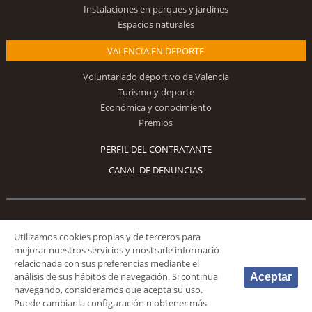
Instalaciones en parques y jardines
Espacios naturales
VALENCIA EN DEPORTE
Voluntariado deportivo de Valencia
Turismo y deporte
Económica y conocimiento
Premios
PERFIL DEL CONTRATANTE
CANAL DE DENUNCIAS
Síguenos
Utilizamos cookies propias y de terceros para
mejorar nuestros servicios y mostrarle informació
relacionada con sus preferencias mediante el
análisis de sus hábitos de navegación. Si continua
Aceptar
navegando, consideramos que acepta su uso.
Puede cambiar la configuración u obtener más
© 2026 Fundación Deportiva Municipal Valencia |
AVISO LEGAL
|
POLÍTICA DE