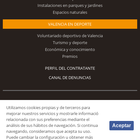
Instalaciones en parques y jardines
Espacios naturales
VALENCIA EN DEPORTE
Voluntariado deportivo de Valencia
Turismo y deporte
Económica y conocimiento
Premios
PERFIL DEL CONTRATANTE
CANAL DE DENUNCIAS
Síguenos
Utilizamos cookies propias y de terceros para
mejorar nuestros servicios y mostrarle informació
relacionada con sus preferencias mediante el
análisis de sus hábitos de navegación. Si continua
Aceptar
navegando, consideramos que acepta su uso.
Puede cambiar la configuración u obtener más
© 2026 Fundación Deportiva Municipal Valencia |
AVISO LEGAL
|
POLÍTICA DE