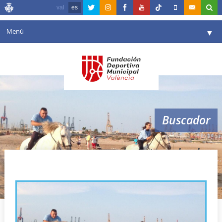
val
es
Menú
▼
Fundación
▼
Agenda
Instalaciones
▼
Buscador
Comunicación
▼
Valencia en deporte
▼
deporte en la playa
Portal de Transparencia
Reservas
▼