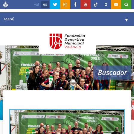
val
es
Menú
▼
Fundación
▼
Agenda
Instalaciones
▼
Buscador
Comunicación
▼
Valencia en deporte
▼
Daniela Rodríguez
Portal de Transparencia
Reservas
▼