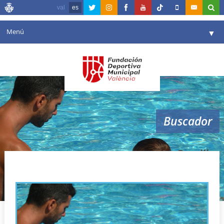
val
es
Menú
▼
Fundación
▼
Agenda
Instalaciones
▼
Buscador
Comunicación
▼
Valencia en deporte
▼
Cursillos
Portal de Transparencia
Reservas
▼