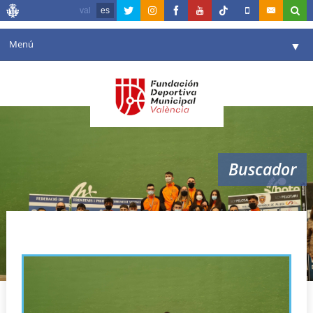
val
es
Menú
▼
Fundación
▼
Agenda
Instalaciones
▼
Buscador
Comunicación
▼
Valencia en deporte
▼
Comunidad Valenciana
Portal de Transparencia
Reservas
▼