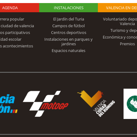
AGENDA
Logo Fundación
INSTALACIONES
VALENCIA EN D
rrera popular
El Jardín del Turia
Voluntariado depo
Valencia
 ciudad de valencia
Campos de fútbol
Turismo y dep
Trinidad Alfonso
os participativos
Centros deportivos
Económica y cono
Edad escolar
Instalaciones en parques y
jardines
Premios
s acontecimientos
Espacios naturales