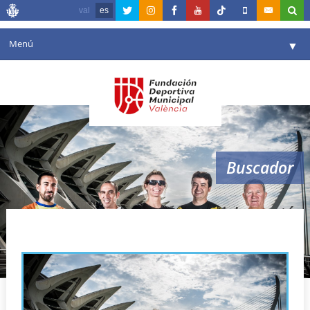
val
es
Menú
▼
Fundación
▼
Agenda
Instalaciones
▼
Buscador
Comunicación
▼
Valencia en deporte
▼
como alcanzar meta del maratón
Portal de Transparencia
Reservas
▼