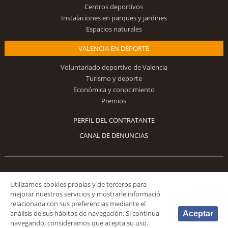
Centros deportivos
Instalaciones en parques y jardines
Espacios naturales
VALENCIA EN DEPORTE
Voluntariado deportivo de Valencia
Turismo y deporte
Económica y conocimiento
Premios
PERFIL DEL CONTRATANTE
CANAL DE DENUNCIAS
Síguenos
Utilizamos cookies propias y de terceros para
mejorar nuestros servicios y mostrarle informació
relacionada con sus preferencias mediante el
análisis de sus hábitos de navegación. Si continua
Aceptar
navegando, consideramos que acepta su uso.