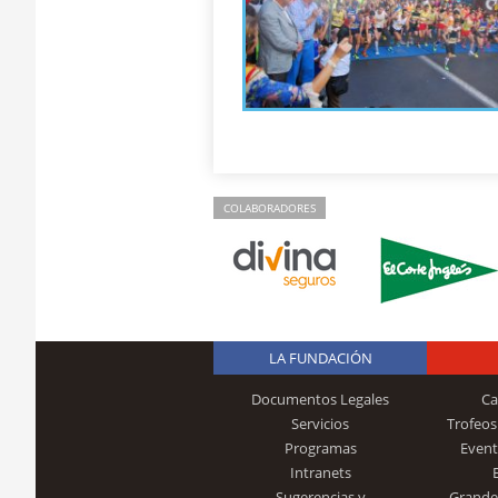
COLABORADORES
LA FUNDACIÓN
Documentos Legales
Ca
Servicios
Trofeos
Programas
Event
Intranets
Sugerencias y
Grande