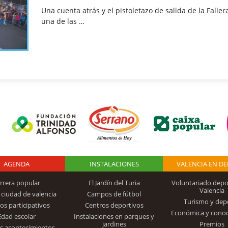
Una cuenta atrás y el pistoletazo de salida de la Falle
una de las …
AGENDA
Logo Fundación
INSTALACIONES
VALENCIA EN D
rrera popular
El Jardín del Turia
Voluntariado depo
Valencia
 ciudad de valencia
Campos de fútbol
Turismo y dep
Trinidad Alfonso
os participativos
Centros deportivos
Económica y cono
Edad escolar
Instalaciones en parques y
jardines
Premios
s acontecimientos