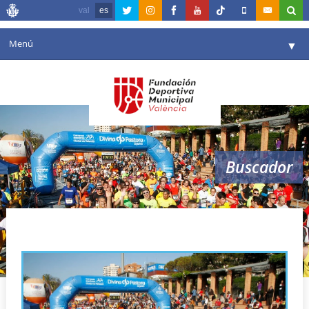
val
es
Menú
▼
Fundación
▼
Agenda
Instalaciones
▼
Buscador
Comunicación
▼
Valencia en deporte
▼
circuito divina pastora valencia
Portal de Transparencia
Reservas
▼