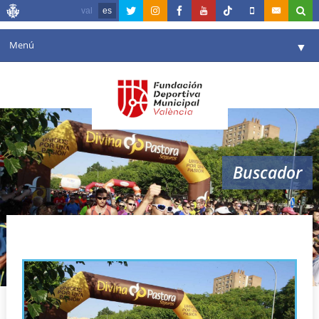
val
es
Menú
▼
Fundación
▼
Agenda
Instalaciones
▼
Buscador
Comunicación
▼
Valencia en deporte
▼
circuito divina pastora de carreras
Portal de Transparencia
populares
Reservas
▼