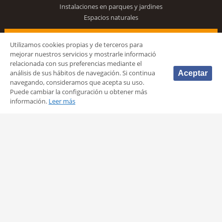
Instalaciones en parques y jardines
Espacios naturales
VALENCIA EN DEPORTE
Utilizamos cookies propias y de terceros para
mejorar nuestros servicios y mostrarle informació
Voluntariado deportivo de Valencia
relacionada con sus preferencias mediante el
Turismo y deporte
análisis de sus hábitos de navegación. Si continua
Aceptar
Económica y conocimiento
navegando, consideramos que acepta su uso.
Premios
Puede cambiar la configuración u obtener más
información.
Leer más
PERFIL DEL CONTRATANTE
CANAL DE DENUNCIAS
Síguenos
© 2026 Fundación Deportiva Municipal Valencia |
AVISO LEGAL
|
POLÍTICA DE