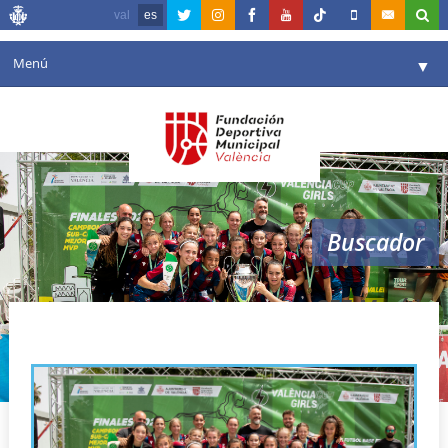
val
es
Menú
▼
Fundación
▼
Agenda
Instalaciones
▼
Buscador
Comunicación
▼
Valencia en deporte
▼
CFF Marítim
Portal de Transparencia
Reservas
▼