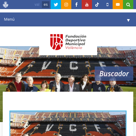
val
es
Menú
▼
Fundación
▼
Agenda
Instalaciones
▼
Buscador
Comunicación
▼
Valencia en deporte
▼
centenario
Portal de Transparencia
Reservas
▼