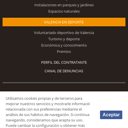
Instalaciones en parques y jardines
Espacios naturales
VALENCIA EN DEPORTE
Voluntariado deportivo de Valencia
Turismo y deporte
Económica y conocimiento
Premios
PERFIL DEL CONTRATANTE
CANAL DE DENUNCIAS
Síguenos
Utilizamos cookies propias y de terceros para
mejorar nuestros servicios y mostrarle informació
relacionada con sus preferencias mediante el
análisis de sus hábitos de navegación. Si continua
Aceptar
navegando, consideramos que acepta su uso.
Puede cambiar la configuración u obtener más
© 2026 Fundación Deportiva Municipal Valencia |
AVISO LEGAL
|
POLÍTICA DE