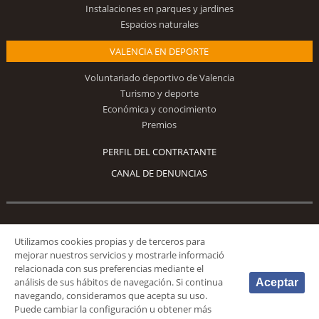
Instalaciones en parques y jardines
Espacios naturales
VALENCIA EN DEPORTE
Voluntariado deportivo de Valencia
Turismo y deporte
Económica y conocimiento
Premios
PERFIL DEL CONTRATANTE
CANAL DE DENUNCIAS
Síguenos
Utilizamos cookies propias y de terceros para
mejorar nuestros servicios y mostrarle informació
relacionada con sus preferencias mediante el
análisis de sus hábitos de navegación. Si continua
Aceptar
navegando, consideramos que acepta su uso.
Puede cambiar la configuración u obtener más
© 2026 Fundación Deportiva Municipal Valencia |
AVISO LEGAL
|
POLÍTICA DE