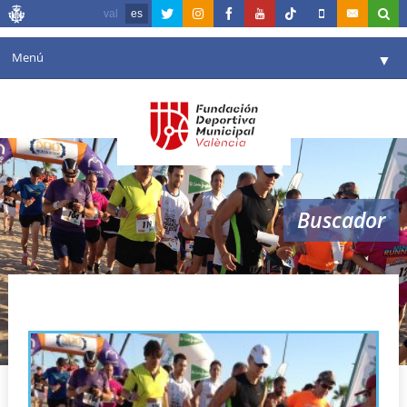
val
es
Menú
▼
Fundación
▼
Agenda
Instalaciones
▼
Buscador
Comunicación
▼
Valencia en deporte
▼
carreras por las playas
Portal de Transparencia
Reservas
▼