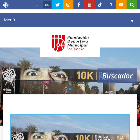
val
es
Menú
▼
Fundación
▼
Agenda
Instalaciones
▼
Buscador
Comunicación
▼
Valencia en deporte
▼
carreras en valencia
Portal de Transparencia
Reservas
▼