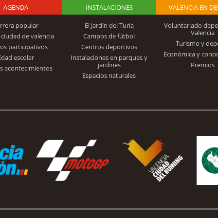
AGENDA
Logo Fundación
INSTALACIONES
VALENCIA EN D
rrera popular
El Jardín del Turia
Voluntariado depo
Valencia
 ciudad de valencia
Campos de fútbol
Turismo y dep
Trinidad Alfonso
os participativos
Centros deportivos
Económica y cono
Edad escolar
Instalaciones en parques y
jardines
Premios
s acontecimientos
Espacios naturales