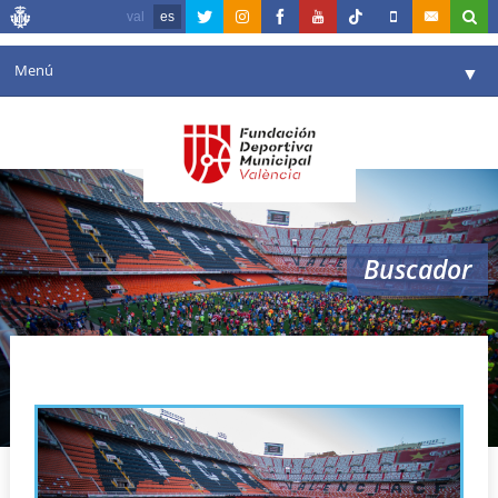
val
es
Menú
▼
Fundación
▼
Agenda
Instalaciones
▼
Buscador
Comunicación
▼
Valencia en deporte
▼
carrera meta estalla
Portal de Transparencia
Reservas
▼