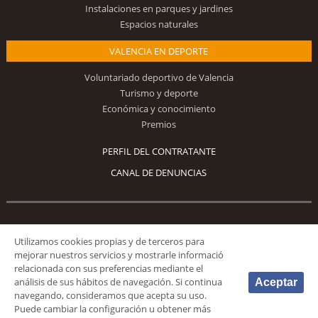
Instalaciones en parques y jardines
Espacios naturales
VALENCIA EN DEPORTE
Voluntariado deportivo de Valencia
Turismo y deporte
Económica y conocimiento
Premios
PERFIL DEL CONTRATANTE
CANAL DE DENUNCIAS
Síguenos
Utilizamos cookies propias y de terceros para
mejorar nuestros servicios y mostrarle informació
relacionada con sus preferencias mediante el
análisis de sus hábitos de navegación. Si continua
Aceptar
navegando, consideramos que acepta su uso.
Puede cambiar la configuración u obtener más
© 2026 Fundación Deportiva Municipal Valencia |
AVISO LEGAL
|
POLÍTICA DE