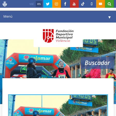
val
es
Menú
▼
Fundación
▼
Agenda
Instalaciones
▼
Buscador
Comunicación
▼
Valencia en deporte
▼
Carrera de las empresas valencianas
Portal de Transparencia
Reservas
▼