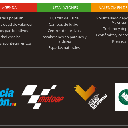
AGENDA
Logo Fundación
INSTALACIONES
VALENCIA EN D
rrera popular
El Jardín del Turia
Voluntariado depo
Valencia
 ciudad de valencia
Campos de fútbol
Turismo y dep
Trinidad Alfonso
os participativos
Centros deportivos
Económica y cono
Edad escolar
Instalaciones en parques y
jardines
Premios
s acontecimientos
Espacios naturales