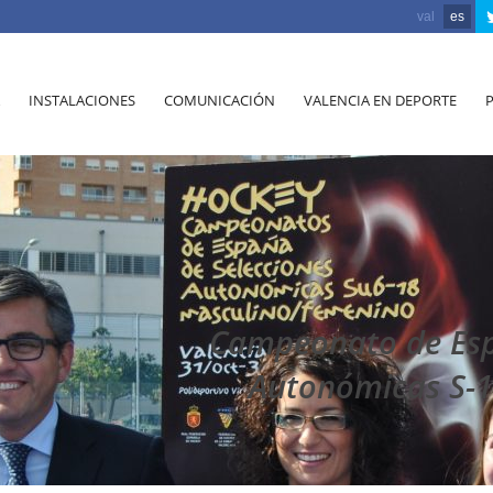
val
es
INSTALACIONES
COMUNICACIÓN
VALENCIA EN DEPORTE
Campeonato de Esp
Autonómicas S-1