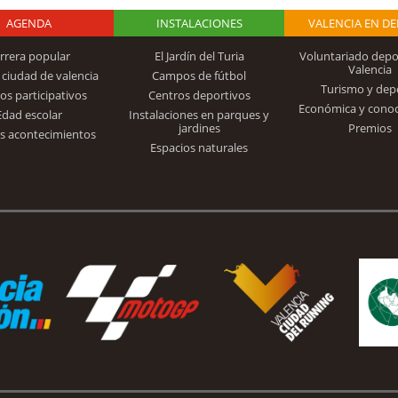
AGENDA
Logo Fundación
INSTALACIONES
VALENCIA EN D
rrera popular
El Jardín del Turia
Voluntariado depo
Valencia
 ciudad de valencia
Campos de fútbol
Turismo y dep
Trinidad Alfonso
os participativos
Centros deportivos
Económica y cono
Edad escolar
Instalaciones en parques y
jardines
Premios
s acontecimientos
Espacios naturales