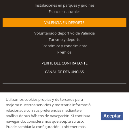
Instalaciones en parques y jardines
Espacios naturales
VALENCIA EN DEPORTE
Voluntariado deportivo de Valencia
Turismo y deporte
Económica y conocimiento
Premios
PERFIL DEL CONTRATANTE
CANAL DE DENUNCIAS
Síguenos
Utilizamos cookies propias y de terceros para
mejorar nuestros servicios y mostrarle informació
relacionada con sus preferencias mediante el
análisis de sus hábitos de navegación. Si continua
Aceptar
navegando, consideramos que acepta su uso.
Puede cambiar la configuración u obtener más
© 2026 Fundación Deportiva Municipal Valencia |
AVISO LEGAL
|
POLÍTICA DE