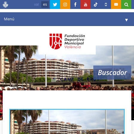
val
es
Menú
▼
Fundación
▼
Agenda
Instalaciones
▼
Buscador
Comunicación
▼
Valencia en deporte
▼
camp de rugby
Portal de Transparencia
Reservas
▼