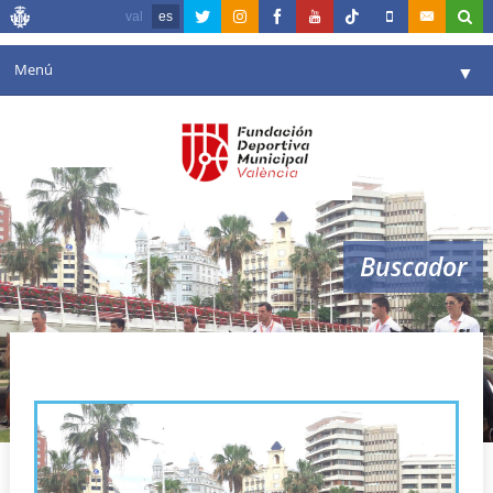
val
es
Menú
▼
Fundación
▼
Agenda
Instalaciones
▼
Buscador
Comunicación
▼
Valencia en deporte
▼
Caballo
Portal de Transparencia
Reservas
▼