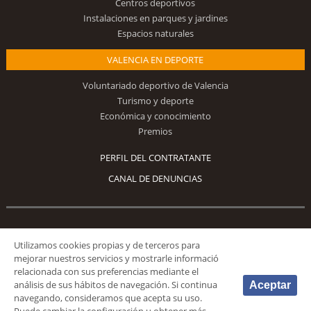
Centros deportivos
Instalaciones en parques y jardines
Espacios naturales
VALENCIA EN DEPORTE
Voluntariado deportivo de Valencia
Turismo y deporte
Económica y conocimiento
Premios
PERFIL DEL CONTRATANTE
CANAL DE DENUNCIAS
Síguenos
Utilizamos cookies propias y de terceros para
mejorar nuestros servicios y mostrarle informació
relacionada con sus preferencias mediante el
análisis de sus hábitos de navegación. Si continua
Aceptar
navegando, consideramos que acepta su uso.