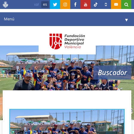
val
es
Menú
▼
Fundación
▼
Agenda
Instalaciones
▼
Buscador
Comunicación
▼
Valencia en deporte
▼
Blake Ochoa
Portal de Transparencia
Reservas
▼