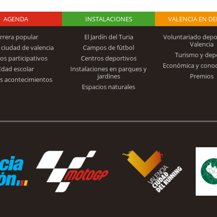
AGENDA
Logo Fundación
INSTALACIONES
VALENCIA EN D
rrera popular
El Jardín del Turia
Voluntariado depo
Valencia
 ciudad de valencia
Campos de fútbol
Turismo y dep
Trinidad Alfonso
os participativos
Centros deportivos
Económica y cono
Edad escolar
Instalaciones en parques y
jardines
Premios
s acontecimientos
Espacios naturales