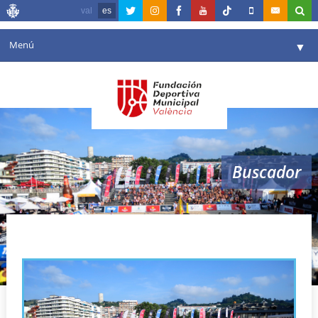
val
es
Menú
▼
Fundación
▼
Agenda
Instalaciones
▼
Buscador
Comunicación
▼
Valencia en deporte
▼
Beach Volley Tour
Portal de Transparencia
Reservas
▼