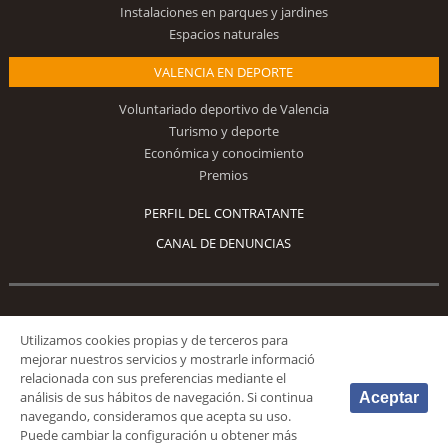
Instalaciones en parques y jardines
Espacios naturales
VALENCIA EN DEPORTE
Voluntariado deportivo de Valencia
Turismo y deporte
Económica y conocimiento
Premios
PERFIL DEL CONTRATANTE
CANAL DE DENUNCIAS
Síguenos
Utilizamos cookies propias y de terceros para
mejorar nuestros servicios y mostrarle informació
relacionada con sus preferencias mediante el
análisis de sus hábitos de navegación. Si continua
Aceptar
navegando, consideramos que acepta su uso.
Puede cambiar la configuración u obtener más
© 2026 Fundación Deportiva Municipal Valencia |
AVISO LEGAL
|
POLÍTICA DE