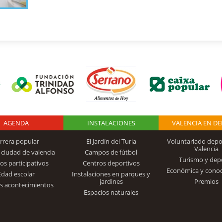
AGENDA
Logo Fundación
INSTALACIONES
VALENCIA EN D
rrera popular
El Jardín del Turia
Voluntariado depo
Valencia
 ciudad de valencia
Campos de fútbol
Turismo y dep
Trinidad Alfonso
os participativos
Centros deportivos
Económica y cono
Edad escolar
Instalaciones en parques y
jardines
Premios
s acontecimientos
Espacios naturales