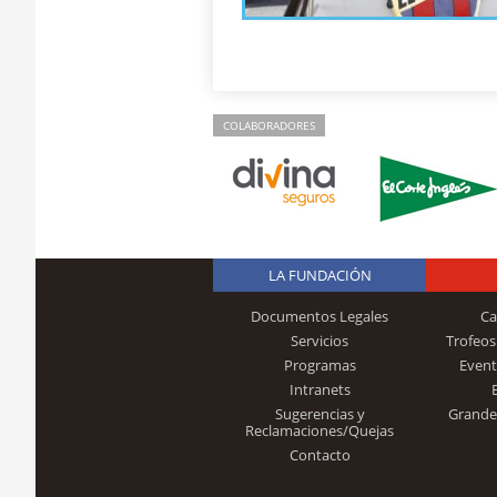
COLABORADORES
LA FUNDACIÓN
Documentos Legales
Ca
Servicios
Trofeos
Programas
Event
Intranets
Sugerencias y
Grande
Reclamaciones/Quejas
Contacto