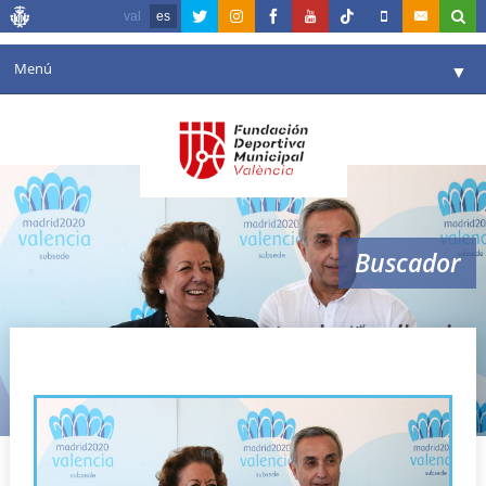
val
es
Menú
▼
Fundación
▼
Agenda
Instalaciones
▼
Buscador
Comunicación
▼
Valencia en deporte
▼
ayuntamiento olimpico
Portal de Transparencia
Reservas
▼