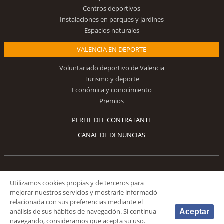
Centros deportivos
Instalaciones en parques y jardines
Espacios naturales
VALENCIA EN DEPORTE
Voluntariado deportivo de Valencia
Turismo y deporte
Económica y conocimiento
Premios
PERFIL DEL CONTRATANTE
CANAL DE DENUNCIAS
Síguenos
Utilizamos cookies propias y de terceros para
mejorar nuestros servicios y mostrarle informació
relacionada con sus preferencias mediante el
análisis de sus hábitos de navegación. Si continua
Aceptar
navegando, consideramos que acepta su uso.