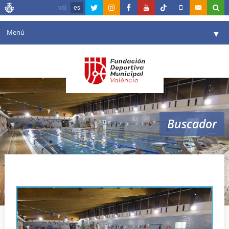
val
es
Menú
▼
Fundación
▼
Agenda
Instalaciones
▼
Buscador
Comunicación
▼
Valencia en deporte
▼
Ayora
Portal de Transparencia
Reservas
▼