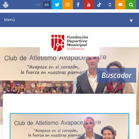
val
es
Menú
▼
Fundación
▼
Agenda
Instalaciones
▼
Buscador
Comunicación
▼
Valencia en deporte
▼
avapace valencia
Portal de Transparencia
Reservas
▼