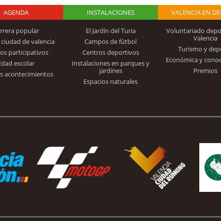
AGENDA
Logo Fundación
INSTALACIONES
VALENCIA EN D
rrera popular
El Jardín del Turia
Voluntariado depo
Valencia
 ciudad de valencia
Campos de fútbol
Turismo y dep
Trinidad Alfonso
os participativos
Centros deportivos
Económica y cono
Edad escolar
Instalaciones en parques y
jardines
Premios
s acontecimientos
Espacios naturales