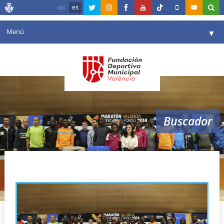
val
es
Menú
▼
Fundación
▼
Agenda
Instalaciones
▼
Buscador
Comunicación
▼
Valencia en deporte
▼
atletas de élite
Portal de Transparencia
Reservas
▼