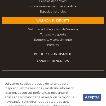
Centros deportivos
Instalaciones en parques y jardines
Espacios naturales
VALENCIA EN DEPORTE
Voluntariado deportivo de Valencia
Turismo y deporte
Económica y conocimiento
Premios
PERFIL DEL CONTRATANTE
CANAL DE DENUNCIAS
Síguenos
Utilizamos cookies propias y de terceros para
mejorar nuestros servicios y mostrarle informació
relacionada con sus preferencias mediante el
análisis de sus hábitos de navegación. Si continua
Aceptar
navegando, consideramos que acepta su uso.