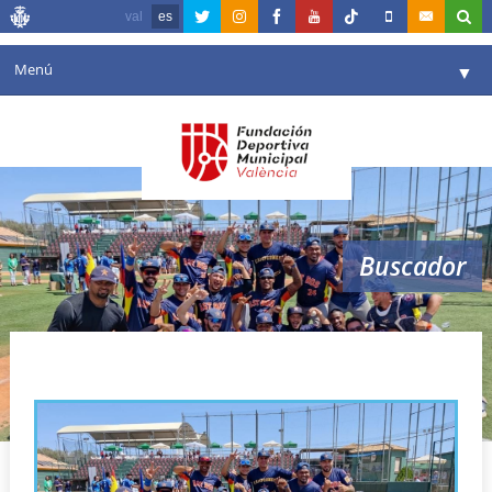
val
es
Menú
▼
Fundación
▼
Agenda
Instalaciones
▼
Buscador
Comunicación
▼
Valencia en deporte
▼
Astros
Portal de Transparencia
Reservas
▼