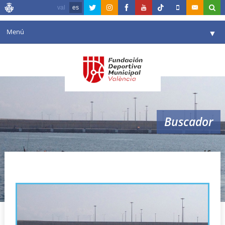
val
es
Menú
▼
Fundación
▼
Agenda
Instalaciones
▼
Buscador
Comunicación
▼
Valencia en deporte
▼
arrecifes
Portal de Transparencia
Reservas
▼