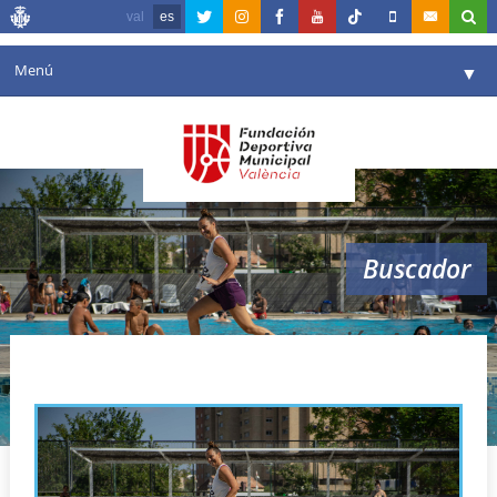
val
es
Menú
▼
Fundación
▼
Agenda
Instalaciones
▼
Buscador
Comunicación
▼
Valencia en deporte
▼
Animación Acuática
Portal de Transparencia
Reservas
▼