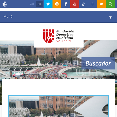
val
es
Menú
▼
Fundación
▼
Agenda
Instalaciones
▼
Buscador
Comunicación
▼
Valencia en deporte
▼
42 Maratón Valencia Trinidad Alfonso
Portal de Transparencia
Reservas
▼