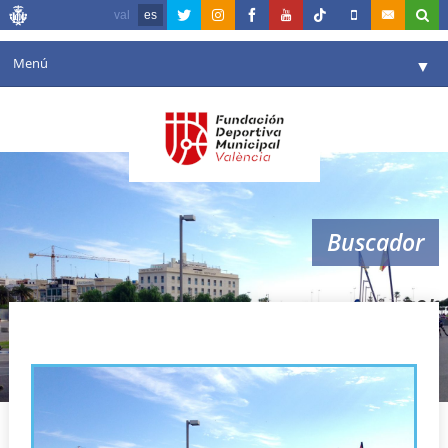
val
es
Menú
▼
Fundación
▼
Agenda
Instalaciones
▼
Buscador
Comunicación
▼
Valencia en deporte
▼
20k
Portal de Transparencia
Reservas
▼