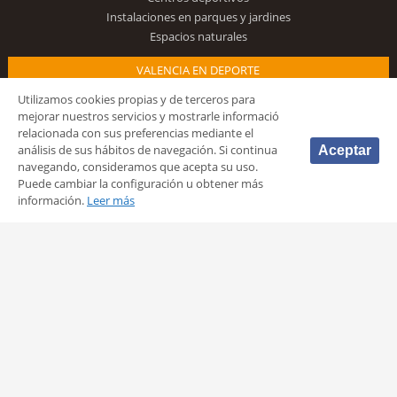
Instalaciones en parques y jardines
Espacios naturales
VALENCIA EN DEPORTE
Utilizamos cookies propias y de terceros para
Voluntariado deportivo de Valencia
mejorar nuestros servicios y mostrarle informació
Turismo y deporte
relacionada con sus preferencias mediante el
Económica y conocimiento
análisis de sus hábitos de navegación. Si continua
Aceptar
Premios
navegando, consideramos que acepta su uso.
Puede cambiar la configuración u obtener más
PERFIL DEL CONTRATANTE
información.
Leer más
CANAL DE DENUNCIAS
Síguenos
© 2026 Fundación Deportiva Municipal Valencia |
AVISO LEGAL
|
POLÍTICA DE