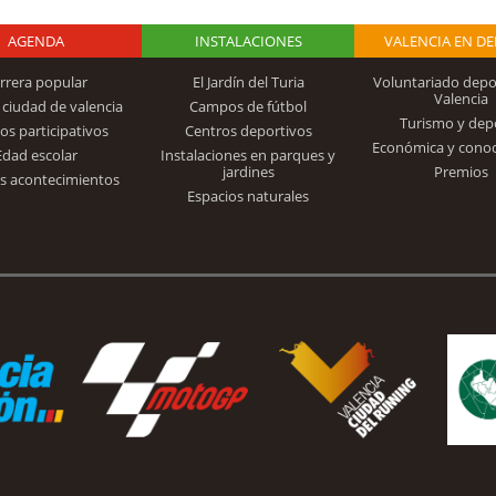
AGENDA
Logo Fundación
INSTALACIONES
VALENCIA EN D
rrera popular
El Jardín del Turia
Voluntariado depo
Valencia
 ciudad de valencia
Campos de fútbol
Turismo y dep
Trinidad Alfonso
os participativos
Centros deportivos
Económica y cono
Edad escolar
Instalaciones en parques y
jardines
Premios
s acontecimientos
Espacios naturales