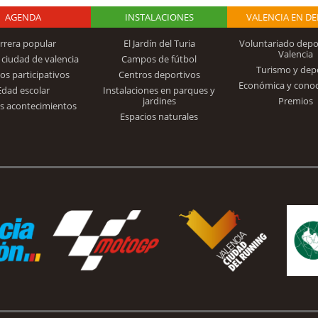
AGENDA
Logo Fundación
INSTALACIONES
VALENCIA EN D
rrera popular
El Jardín del Turia
Voluntariado depo
Valencia
 ciudad de valencia
Campos de fútbol
Turismo y dep
Trinidad Alfonso
os participativos
Centros deportivos
Económica y cono
Edad escolar
Instalaciones en parques y
jardines
Premios
s acontecimientos
Espacios naturales