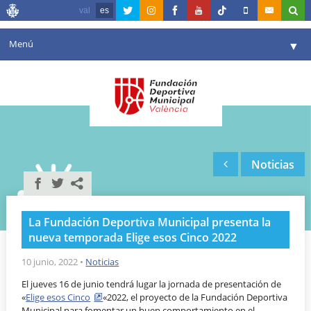
val
es
Menú
▼
Fundación
▼
Agenda
Instalaciones
▼
Noticias
Comunicación
▼
Valencia en deporte
▼
La Fundación Deportiva Municipal presenta la
Portal de Transparencia
nueva temporada Elige esos Cinco 2022
Reservas
10 junio, 2022
•
Noticias
▼
El jueves 16 de junio tendrá lugar la jornada de presentación de
«
Elige esos Cinco
«2022, el proyecto de la Fundación Deportiva
Municipal para fomentar un buen comportamiento en el