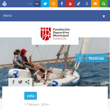
val
es
Menú
▼
Fundación
▼
Agenda
Instalaciones
▼
Noticias
Comunicación
▼
Valencia en deporte
▼
Portal de Transparencia
Reservas
▼
vela
17 febrero, 2014
•