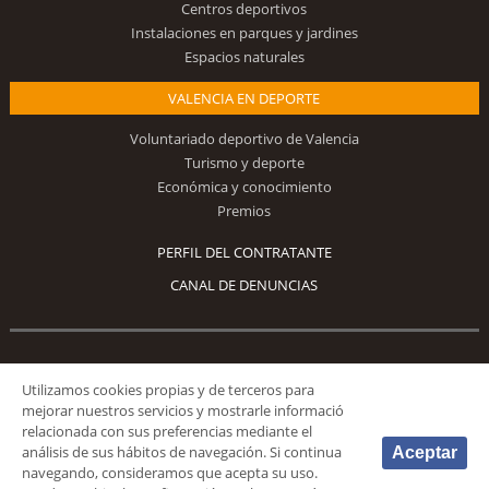
Centros deportivos
Instalaciones en parques y jardines
Espacios naturales
VALENCIA EN DEPORTE
Voluntariado deportivo de Valencia
Turismo y deporte
Económica y conocimiento
Premios
PERFIL DEL CONTRATANTE
CANAL DE DENUNCIAS
Síguenos
Utilizamos cookies propias y de terceros para
mejorar nuestros servicios y mostrarle informació
relacionada con sus preferencias mediante el
análisis de sus hábitos de navegación. Si continua
Aceptar
navegando, consideramos que acepta su uso.