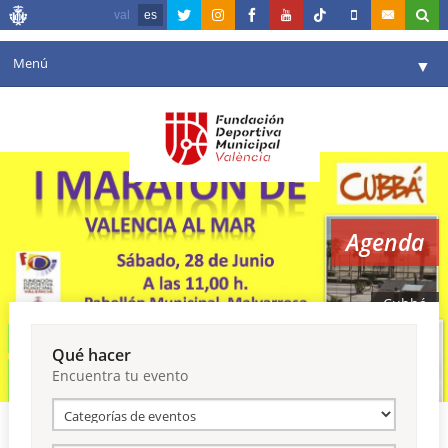
val
es
Menú
▼
Fundación
▼
Agenda
Instalaciones
▼
Agenda
Comunicación
▼
Valencia en deporte
▼
Cubbá
Portal de Transparencia
Qué hacer
Encuentra tu evento
Reservas
▼