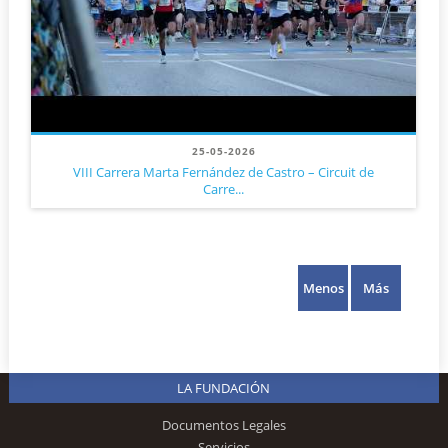
25-05-2026
VIII Carrera Marta Fernández de Castro – Circuit de
Carre...
Menos
Más
LA FUNDACIÓN
Documentos Legales
Servicios