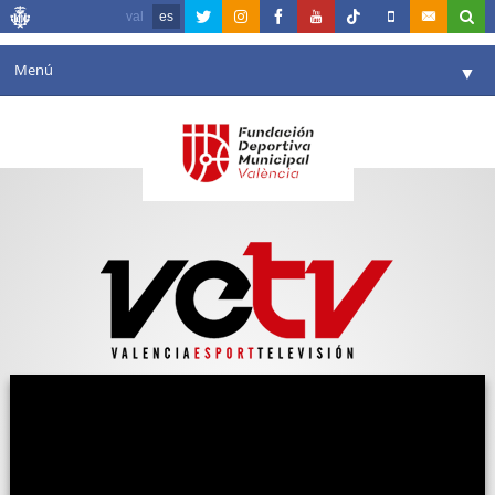
val
es
Menú
▼
Fundación
▼
Agenda
Instalaciones
▼
Comunicación
▼
Valencia en deporte
▼
Portal de Transparencia
Reservas
▼