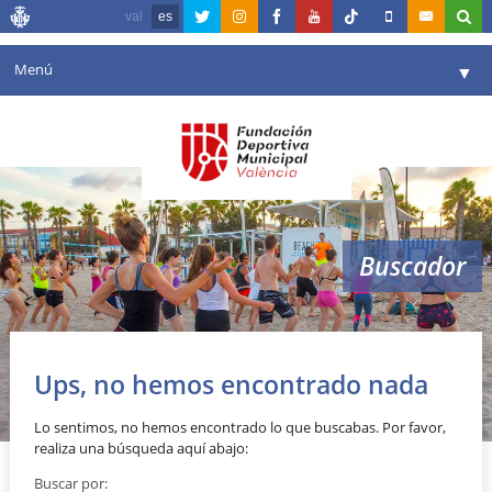
val
es
Menú
▼
Fundación
▼
Agenda
Instalaciones
▼
Buscador
Comunicación
▼
Valencia en deporte
▼
Portal de Transparencia
Ups, no hemos encontrado nada
Reservas
▼
Lo sentimos, no hemos encontrado lo que buscabas. Por favor,
realiza una búsqueda aquí abajo:
Buscar por: